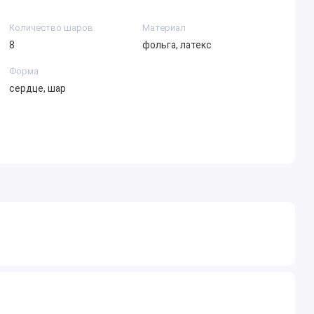
Количество шаров
Материал
8
фольга, латекс
Форма
сердце, шар