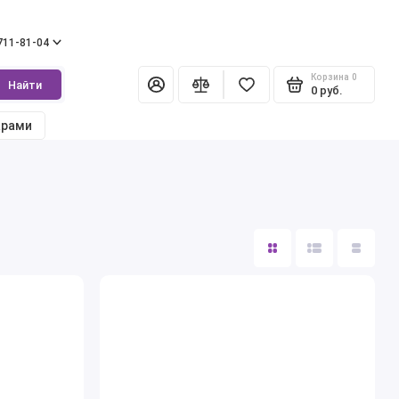
 711-81-04
Корзина
0
Найти
0 руб.
арами